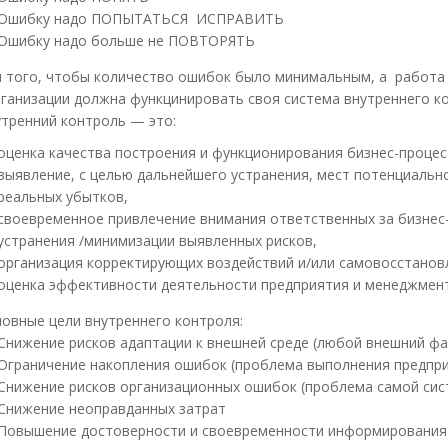
Ошибку надо ПОПЫТАТЬСЯ ИСПРАВИТЬ
Ошибку надо больше не ПОВТОРЯТЬ
 того, чтобы количество ошибок было минимальным, а работа
ганизации должна функцинировать своя система внутреннего к
тренний контроль — это:
оценка качества построения и функционирования бизнес-процес
выявление, с целью дальнейшего устранения, мест потенциально
реальных убытков,
своевременное привлечение внимания ответственных за бизнес-
устранения /минимизации выявленных рисков,
организация корректирующих воздействий и/или самовосстанов
оценка эффективности деятельности предприятия и менеджмент
овные цели внутреннего контроля:
Снижение рисков адаптации к внешней среде (любой внешний фа
Ограничение накопления ошибок (проблема выполнения предпр
Снижение рисков организационных ошибок (проблема самой сис
Снижение неоправданных затрат
Повышение достоверности и своевременности информирования