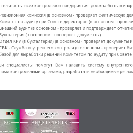
тельность всех контролеров предприятия должна быть «синхр
Ревизионная комиссия (в основном - проверяет фактическую де
Комитет по аудиту при Совете директоров (в основном - провер
Внешний аудит (в основном - проверяет и подтверждает отчетн
Бухгалтерия (в основном - проверяет документы)
Отдел КРУ (в бухгалтерии) (в основном - проверяет документы и
СВК - Служба внутреннего контроля (в основном - проверяет биз
базой для выработки решений Комитетом по аудиту при Совете 
ши специалисты помогут Вам наладить систему внутреннего
гими контрольными органами, разработать необходимые реглам