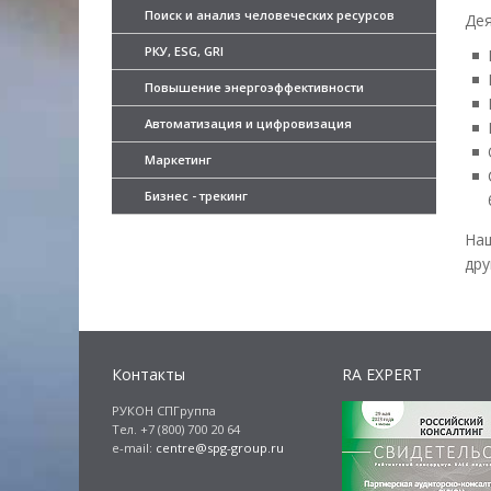
Поиск и анализ человеческих ресурсов
Дея
РКУ, ESG, GRI
Повышение энергоэффективности
Автоматизация и цифровизация
Маркетинг
Бизнес - трекинг
На
дру
Контакты
RA EXPERT
РУКОН СПГруппа
Тел. +7 (800) 700 20 64
e-mail:
centre@spg-group.ru