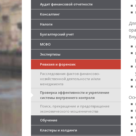
Аудит финансовой отчетности
Консалтинг
Для
Налоги
ора
Бухгалтерский учет
Вну
МСФО
Экспертизы
Ревизия и форензик
Расследования фактов финансово-
хозяйственной деятельности и/или
менеджмента
Проверка эффективности и укрепление
Осн
системы внутреннего контроля
Поиск, прекращение и предотвращение
экономического мошенничества
Обучение
Кластеры и холдинги