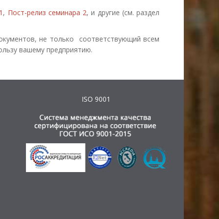
1
,
Пост-релиз семинара 2
, и другие (см. раздел
окументов, не только соответствующий всем
ользу вашему предприятию.
ISO 9001