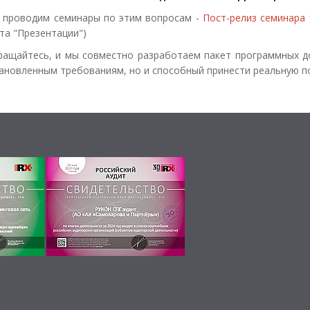
 проводим семинары по этим вопросам -
Пост-релиз семинара 
та "Презентации")
ащайтесь, и мы совместно разработаем пакет программных д
ановленным требованиям, но и способный принести реальную п