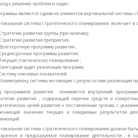
ход к решению проблем и задач .
граммы являются одним из элементов вертикальной системы ст
тикальная система стратегического планирования включает в с
Стратегию развития группы (при наличии);
Стратегию развития преприятия;
Долгосрочную программу развития ;
Среднесрочные программы развития;
Текущее (тактическое) планирование ;
Ежегодный аудит реализации программ;
Систему ключевых показателей;
Взаимоувязку системы мотивации с результатами реализации пр
д программой развития понимается внутренний программн
ратегии развития , содержащий перечни средств и конкретн
атегических целей развития к поставленным срокам, с указан
лючающий значения текущих и ожидаемых результатов дея
анизаций.
тикальная система стратегического планирования должна быть
зрачное и предсказуемое планирование деятельности , в со