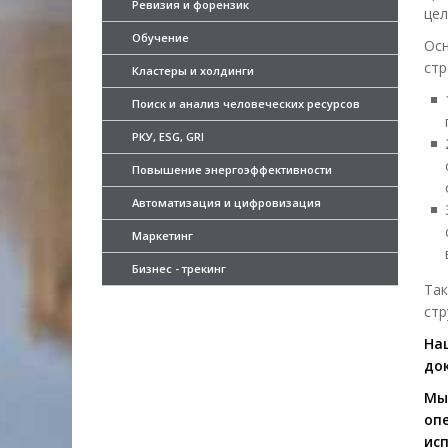
Ревизия и форензик
цел
Обучение
Ос
стр
Кластеры и холдинги
Поиск и анализ человеческих ресурсов
РКУ, ESG, GRI
Повышение энергоэффективности
Автоматизация и цифровизация
Маркетинг
Бизнес - трекинг
Та
стр
На
до
Мы
оп
ис