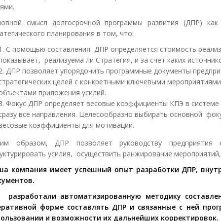
ями.
новной смысл долгосрочной программы развития (ДПР) как
атегического планирования в том, что:
1. С помощью составления ДПР определяется стоимость реали
показывает, реализуема ли Стратегия, и за счет каких источник
2. ДПР позволяет упорядочить программные документы предпри
стратегических целей с конкретными ключевыми мероприятиями
объектами приложения усилий.
3. Фокус ДПР определяет весовые коэффициенты КПЭ в систем
сразу все направления. Целесообразно выбирать основной фоку
весовые коэффициенты для мотивации.
ким образом, ДПР позволяет руководству предприятия 
уктурировать усилия, осуществить ранжирование мероприятий,
ша компания имеет успешный опыт разработки ДПР, внутр
кументов.
 разработали автоматизированную методику составлен
еративной форме составлять ДПР и связанные с ней прог
пользовании и возможности их дальнейших корректировок.