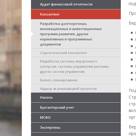
под
Аудит финансовой отчетности
Про
Консалтинг
Вер
Разработка долгосрочных,
инновационных и инвестиционных
программ развития, других
нормативных и программных
документов
Стратегический консалтинг
Разработка системы внутреннего
контроля, системы управления рисками,
других систем управления
Бизнес-планирование
Надзор за реализацией проектов
По
Ст
Налоги
стр
Бухгалтерский учет
вк
орг
МСФО
Вер
Экспертизы
про