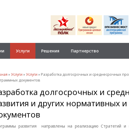
ии
Услуги
Решения
Партнерство
 здесь
вная
»
Услуги
»
Услуги
» Разработка долгосрочных и среднесрочных про
граммных документов
азработка долгосрочных и сред
азвития и других нормативных 
окументов
ограммы развития направлены на реализацию Стратегий и 